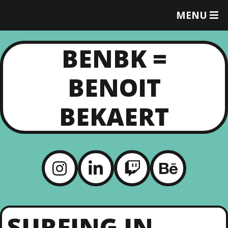
MENU
T
O
G
BENBK =
G
L
E
BENOIT
M
E
N
BEKAERT
U
SURFING IN