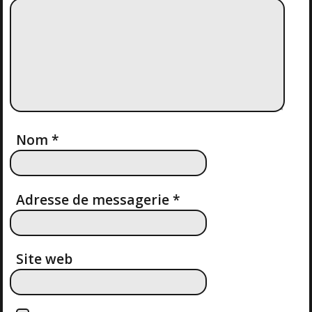
I
O
N
D
Nom
*
E
L
Adresse de messagerie
*
’
A
Site web
R