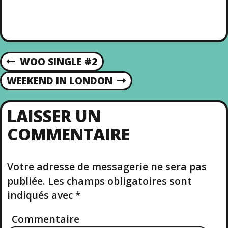
WOO SINGLE #2
P
N
R
WEEKEND IN LONDON
N
E
E
A
V
X
I
LAISSER UN
T
V
O
COMMENTAIRE
P
U
O
S
I
S
P
T
Votre adresse de messagerie ne sera pas
O
G
S
publiée.
Les champs obligatoires sont
T
A
indiqués avec
*
T
Commentaire