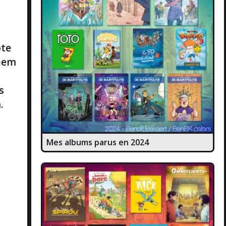
ote
them
a
s
.
Mes albums parus en 2024