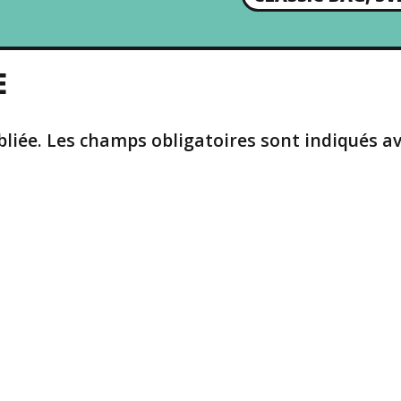
N
E
X
T
E
P
O
S
liée.
Les champs obligatoires sont indiqués a
T