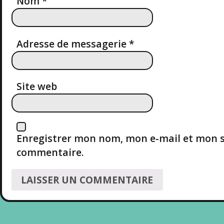
N
Nom
*
D
Adresse de messagerie
*
E
L
Site web
’
A
R
Enregistrer mon nom, mon e-mail et mon s
commentaire.
T
I
C