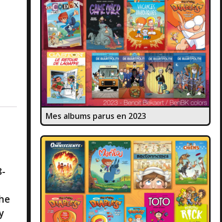
Mes albums parus en 2023
8-
.
he
y