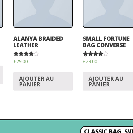
ALANYA BRAIDED
SMALL FORTUNE
LEATHER
BAG CONVERSE
£
29.00
£
29.00
Note
Note
4.00
4.00
sur 5
sur 5
AJOUTER AU
AJOUTER AU
PANIER
PANIER
CLASSIC BAG, SV