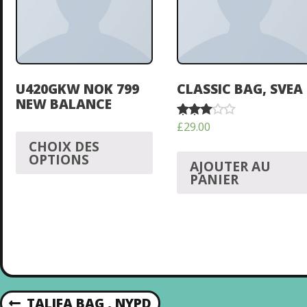
U420GKW NOK 799
CLASSIC BAG, SVEA
NEW BALANCE
£
29.00
Note
3.50
CHOIX DES
sur 5
OPTIONS
AJOUTER AU
PANIER
TALIFA BAG , NYPD