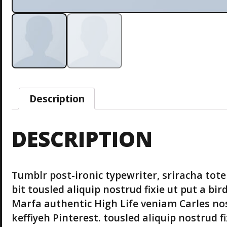
Description
DESCRIPTION
Tumblr post-ironic typewriter, sriracha tot
bit tousled aliquip nostrud fixie ut put a bir
Marfa authentic High Life veniam Carles n
keffiyeh Pinterest. tousled aliquip nostrud fi