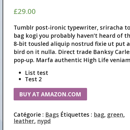
sur 5
£
29.00
basé
sur
notation
Tumblr post-ironic typewriter, sriracha t
s client
bag kogi you probably haven’t heard of 
8-bit tousled aliquip nostrud fixie ut put 
bird on it nulla. Direct trade Banksy Carle
pop-up. Marfa authentic High Life veniam
List test
Test 2
BUY AT AMAZON.COM
Catégorie :
Bags
Étiquettes :
bag
,
green
,
leather
,
nypd