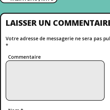
P
N
R
E
A
V
LAISSER UN COMMENTAIR
I
V
O
U
Votre adresse de messagerie ne sera pas pub
S
I
P
*
O
G
S
Commentaire
T
A
T
I
O