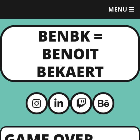
MENU
T
O
G
BENBK =
G
L
E
BENOIT
M
E
N
BEKAERT
U
GAME OVER