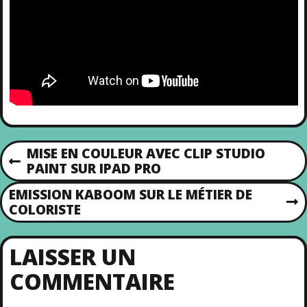
MISE EN COULEUR AVEC CLIP STUDIO
P
PAINT SUR IPAD PRO
N
R
EMISSION KABOOM SUR LE MÉTIER DE
E
A
N
COLORISTE
V
E
I
V
X
O
LAISSER UN
T
U
I
P
S
COMMENTAIRE
O
P
S
O