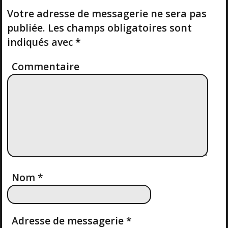
G
T
S
Votre adresse de messagerie ne sera pas
A
T
publiée.
Les champs obligatoires sont
T
indiqués avec
*
I
Commentaire
O
N
D
E
Nom
*
L
’
Adresse de messagerie
*