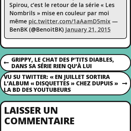
Spirou, c’est le retour de la série « Les
Nombrils » mise en couleur par moi
même
pic.twitter.com/1aAamD5mix
—
BenBK (@BenoitBK)
January 21, 2015
GRIPPY, LE CHAT DES P’TITS DIABLES,
P
DANS SA SÉRIE RIEN QU’À LUI
N
R
VU SU TWITTER: « EN JUILLET SORTIRA
E
A
L’ALBUM « DISQUETTES » CHEZ DUPUIS »
V
N
LA BD DES YOUTUBEURS
I
E
V
O
X
U
T
LAISSER UN
I
S
P
P
COMMENTAIRE
O
G
O
S
S