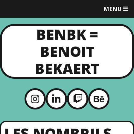
MENU
T
O
G
BENBK =
G
L
E
BENOIT
M
E
N
BEKAERT
U
LES NOMBRILS