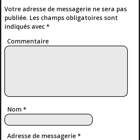
T
A
T
Votre adresse de messagerie ne sera pas
publiée.
Les champs obligatoires sont
T
indiqués avec
*
I
Commentaire
O
N
D
E
L
Nom
*
’
Adresse de messagerie
*