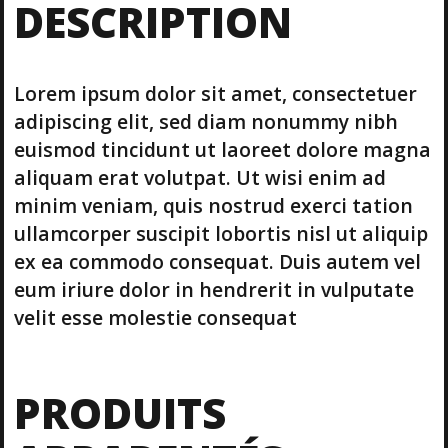
DESCRIPTION
W
e
e
k
Lorem ipsum dolor sit amet, consectetuer
e
n
adipiscing elit, sed diam nonummy nibh
d
euismod tincidunt ut laoreet dolore magna
i
aliquam erat volutpat. Ut wisi enim ad
n
minim veniam, quis nostrud exerci tation
L
o
ullamcorper suscipit lobortis nisl ut aliquip
n
ex ea commodo consequat. Duis autem vel
d
eum iriure dolor in hendrerit in vulputate
o
velit esse molestie consequat
n
PRODUITS