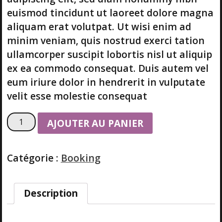
euismod tincidunt ut laoreet dolore magna
aliquam erat volutpat. Ut wisi enim ad
minim veniam, quis nostrud exerci tation
ullamcorper suscipit lobortis nisl ut aliquip
ex ea commodo consequat. Duis autem vel
eum iriure dolor in hendrerit in vulputate
velit esse molestie consequat
q
AJOUTER AU PANIER
u
a
n
Catégorie :
Booking
t
i
t
Description
é
d
e