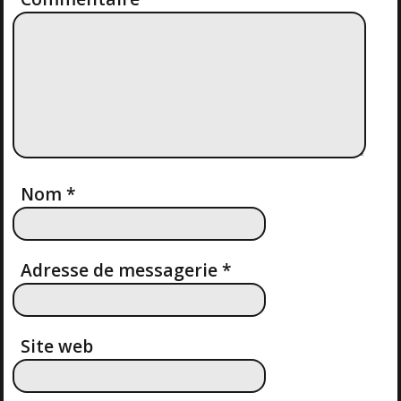
T
I
O
N
D
Nom
*
E
L
Adresse de messagerie
*
’
A
Site web
R