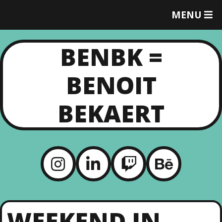
MENU
T
O
G
BENBK =
G
L
E
BENOIT
M
E
N
BEKAERT
U
WEEKEND IN