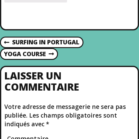
SURFING IN PORTUGAL
P
N
R
YOGA COURSE
N
E
E
A
V
X
I
LAISSER UN
T
V
O
COMMENTAIRE
P
U
O
S
I
S
P
T
Votre adresse de messagerie ne sera pas
O
G
S
publiée.
Les champs obligatoires sont
T
A
indiqués avec
*
Commentaire