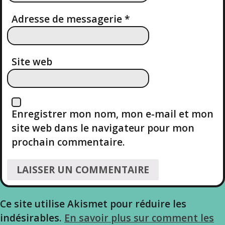
L
Adresse de messagerie
*
’
A
Site web
R
T
Enregistrer mon nom, mon e-mail et mon
I
site web dans le navigateur pour mon
prochain commentaire.
C
L
E
Ce site utilise Akismet pour réduire les
indésirables.
En savoir plus sur comment les