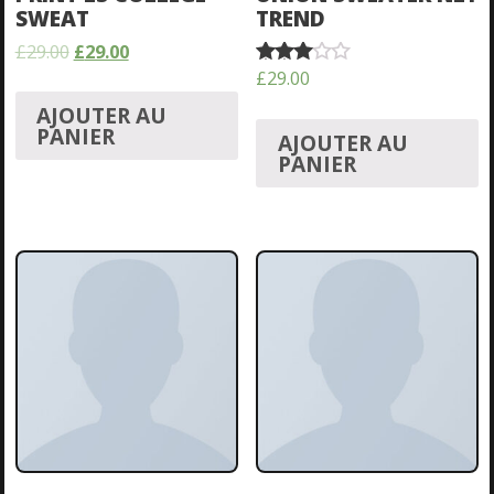
SWEAT
TREND
£
29.00
£
29.00
£
29.00
Note
3.50
AJOUTER AU
sur 5
PANIER
AJOUTER AU
PANIER