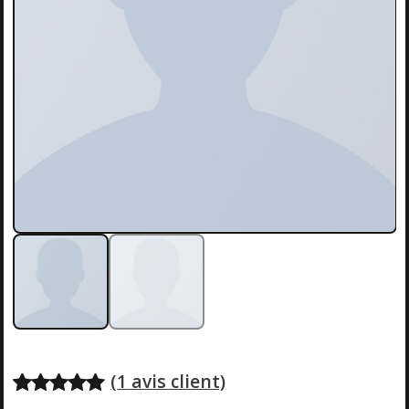
(
1
avis client)
Noté
1
5.00