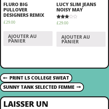
FLURO BIG
LUCY SLIM JEANS
PULLOVER
NOISY MAY
DESIGNERS REMIX
£
29.00
£
29.00
Note
3.00
sur 5
AJOUTER AU
AJOUTER AU
PANIER
PANIER
PRINT LS COLLEGE SWEAT
P
N
R
SUNNY TANK SELECTED FEMME
N
E
E
A
V
X
I
LAISSER UN
T
O