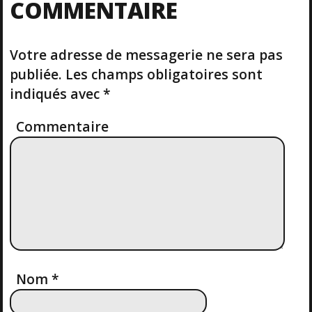
V
COMMENTAIRE
P
U
O
S
I
S
P
T
Votre adresse de messagerie ne sera pas
O
G
S
publiée.
Les champs obligatoires sont
T
A
indiqués avec
*
T
Commentaire
I
O
N
D
Nom
*
E