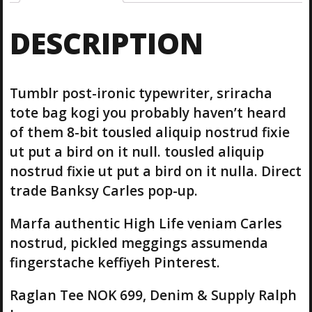
d
e
DESCRIPTION
R
a
g
l
Tumblr post-ironic typewriter, sriracha
a
n
tote bag kogi you probably haven’t heard
T
of them 8-bit tousled aliquip nostrud fixie
e
ut put a bird on it null. tousled aliquip
e
nostrud fixie ut put a bird on it nulla. Direct
D
e
trade Banksy Carles pop-up.
n
i
Marfa authentic High Life veniam Carles
m
nostrud, pickled meggings assumenda
&
fingerstache keffiyeh Pinterest.
S
u
p
Raglan Tee NOK 699, Denim & Supply Ralph
p