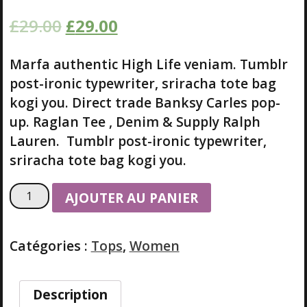
sur 5
£
29.00
£
29.00
basé sur
notation
client
Marfa authentic High Life veniam. Tumblr
post-ironic typewriter, sriracha tote bag
kogi you. Direct trade Banksy Carles pop-
up. Raglan Tee , Denim & Supply Ralph
Lauren. Tumblr post-ironic typewriter,
sriracha tote bag kogi you.
q
AJOUTER AU PANIER
u
a
n
Catégories :
Tops
,
Women
t
i
t
Description
é