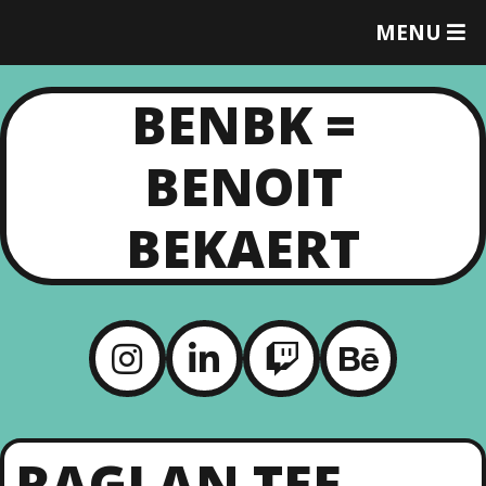
MENU
T
O
G
BENBK =
G
L
E
BENOIT
M
E
N
BEKAERT
U
RAGLAN TEE