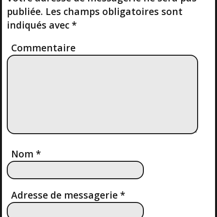
G
S
publiée.
Les champs obligatoires sont
T
A
indiqués avec
*
T
Commentaire
I
O
N
D
Nom
*
E
L
Adresse de messagerie
*
’