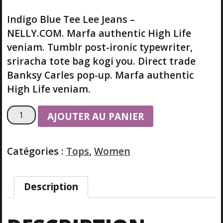
sur
notation
Indigo Blue Tee Lee Jeans –
s client
NELLY.COM. Marfa authentic High Life
veniam. Tumblr post-ironic typewriter,
sriracha tote bag kogi you. Direct trade
Banksy Carles pop-up. Marfa authentic
High Life veniam.
q
AJOUTER AU PANIER
u
a
n
Catégories :
Tops
,
Women
t
i
t
Description
é
d
e
I