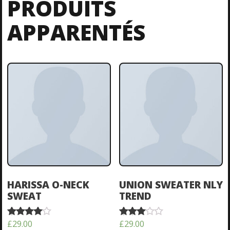
PRODUITS
APPARENTÉS
HARISSA O-NECK
UNION SWEATER NLY
SWEAT
TREND
£
29.00
£
29.00
Note
Note