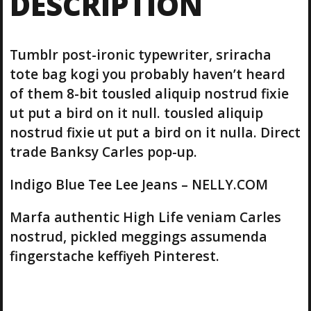
DESCRIPTION
n
d
i
Tumblr post-ironic typewriter, sriracha
g
o
tote bag kogi you probably haven’t heard
B
of them 8-bit tousled aliquip nostrud fixie
l
ut put a bird on it null. tousled aliquip
u
nostrud fixie ut put a bird on it nulla. Direct
e
T
trade Banksy Carles pop-up.
e
e
Indigo Blue Tee Lee Jeans – NELLY.COM
L
e
Marfa authentic High Life veniam Carles
e
nostrud, pickled meggings assumenda
J
e
fingerstache keffiyeh Pinterest.
a
n
s