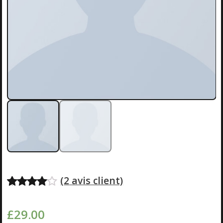
(
2
avis client)
Noté
2
4.00
sur 5
£
29.00
basé