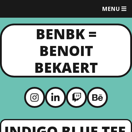
MENU
T
O
G
BENBK =
G
L
E
BENOIT
M
E
N
BEKAERT
U
INDIGO BLUE TEE