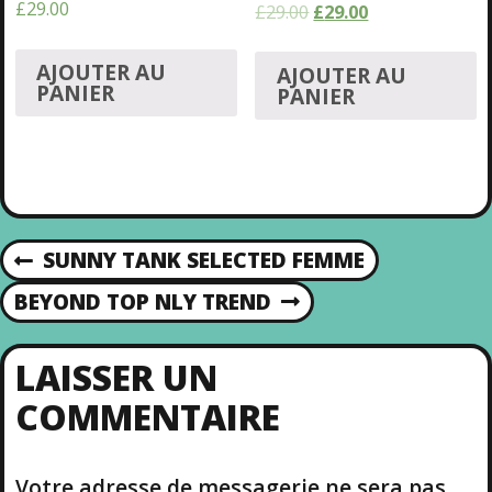
£
29.00
£
29.00
£
29.00
Note
3.50
sur 5
AJOUTER AU
AJOUTER AU
PANIER
PANIER
SUNNY TANK SELECTED FEMME
P
N
R
BEYOND TOP NLY TREND
N
E
E
A
V
X
I
LAISSER UN
T
V
O
COMMENTAIRE
P
U
O
S
I
S
P
T
Votre adresse de messagerie ne sera pas
O