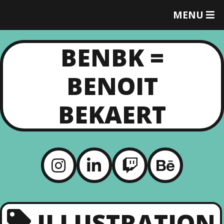
MENU
T
O
G
BENBK =
G
L
E
BENOIT
M
E
N
BEKAERT
U
ILLUSTRATION