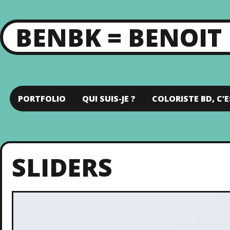
BENBK = BENOIT
PORTFOLIO
QUI SUIS-JE ?
COLORISTE BD, C’E
SLIDERS