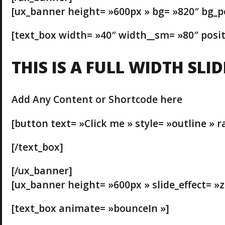
[ux_banner height= »600px » bg= »820″ bg_
[text_box width= »40″ width__sm= »80″ posit
THIS IS A FULL WIDTH SLI
Add Any Content or Shortcode here
[button text= »Click me » style= »outline » r
[/text_box]
[/ux_banner]
[ux_banner height= »600px » slide_effect= 
[text_box animate= »bounceIn »]