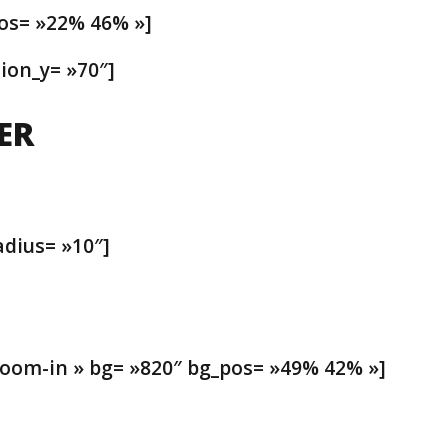
pos= »22% 46% »]
ion_y= »70″]
DER
adius= »10″]
»zoom-in » bg= »820″ bg_pos= »49% 42% »]