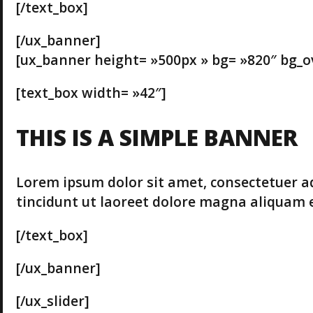
[/text_box]
[/ux_banner]
[ux_banner height= »500px » bg= »820″ bg_over
[text_box width= »42″]
THIS IS A SIMPLE BANNER
Lorem ipsum dolor sit amet, consectetuer a
tincidunt ut laoreet dolore magna aliquam e
[/text_box]
[/ux_banner]
[/ux_slider]