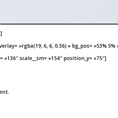
]
rlay= »rgba(19, 6, 6, 0.36) » bg_pos= »53% 5% 
= »136″ scale__sm= »154″ position_y= »75″]
ent.