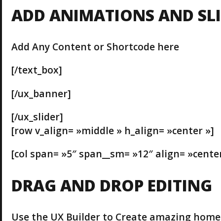
ADD ANIMATIONS AND SLI
Add Any Content or Shortcode here
[/text_box]
[/ux_banner]
[/ux_slider]
[row v_align= »middle » h_align= »center »]
[col span= »5″ span__sm= »12″ align= »center
DRAG AND DROP EDITING
Use the UX Builder to Create amazing home