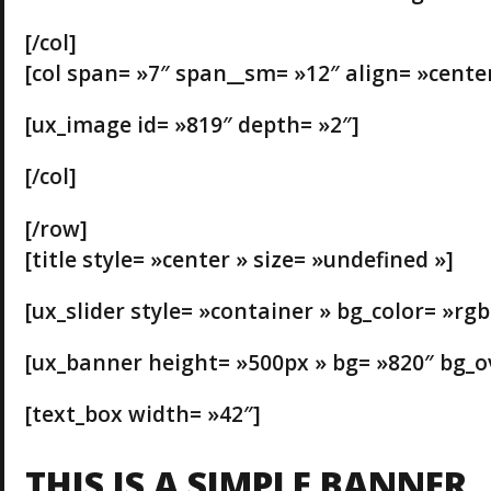
[/col]
[col span= »7″ span__sm= »12″ align= »center
[ux_image id= »819″ depth= »2″]
[/col]
[/row]
[title style= »center » size= »undefined »]
[ux_slider style= »container » bg_color= »rgb(0
[ux_banner height= »500px » bg= »820″ bg_over
[text_box width= »42″]
THIS IS A SIMPLE BANNER