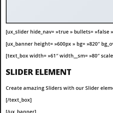
[ux_slider hide_nav= »true » bullets= »false »
[ux_banner height= »600px » bg= »820″ bg_ove
[text_box width= »61″ width__sm= »80″ scale
SLIDER ELEMENT
Create amazing Sliders with our Slider elem
[/text_box]
[/ux_banner]