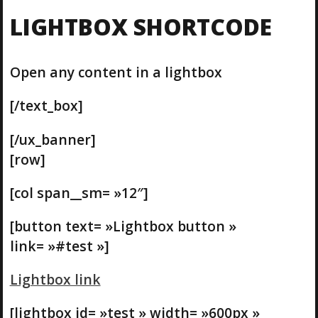
LIGHTBOX SHORTCODE
Open any content in a lightbox
[/text_box]
[/ux_banner]
[row]
[col span__sm= »12″]
[button text= »Lightbox button »
link= »#test »]
Lightbox link
[lightbox id= »test » width= »600px »