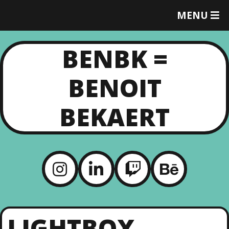
MENU
T
O
G
BENBK =
G
L
E
BENOIT
M
E
N
BEKAERT
U
LIGHTBOX