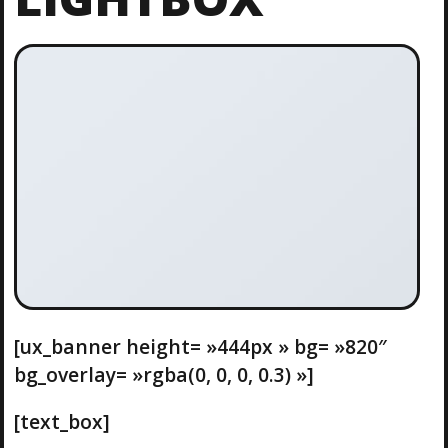
[ux_banner height= »444px » bg= »820″
bg_overlay= »rgba(0, 0, 0, 0.3) »]
[text_box]