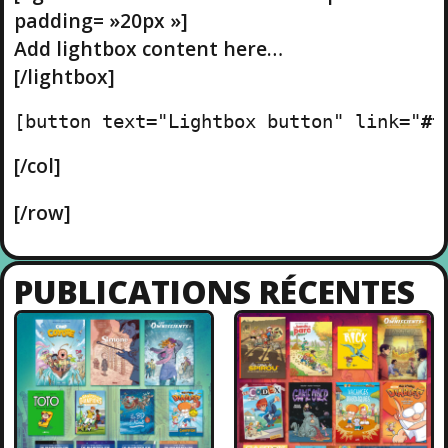
padding= »20px »]
Add lightbox content here…
[/lightbox]
[button text="Lightbox button" link="
#t
[/col]
[/row]
PUBLICATIONS RÉCENTES