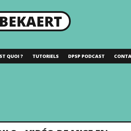
 BEKAERT
ST QUOI ?
TUTORIELS
DPSP PODCAST
CONT