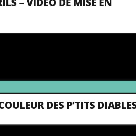
LS – VIDÉO DE MISE EN
 COULEUR DES P’TITS DIABLE