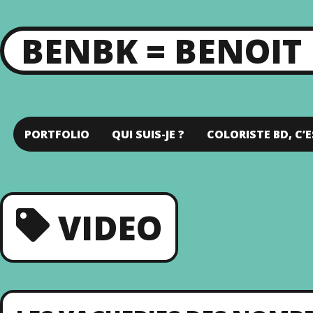
BENBK = BENOIT
PORTFOLIO
QUI SUIS-JE ?
COLORISTE BD, C’E
VIDEO