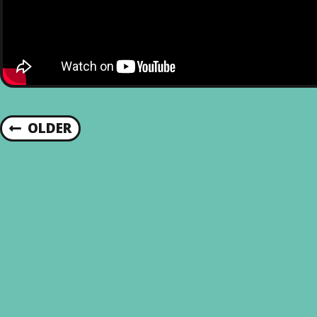
OLDER
N
A
V
I
G