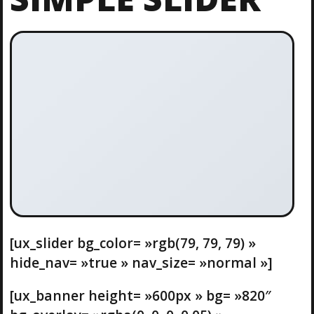
[ux_slider bg_color= »rgb(79, 79, 79) »
hide_nav= »true » nav_size= »normal »]
[ux_banner height= »600px » bg= »820″