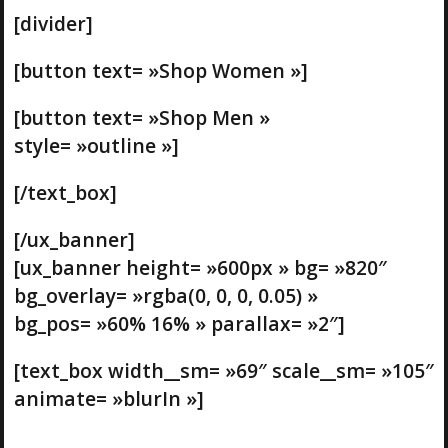
[divider]
[button text= »Shop Women »]
[button text= »Shop Men »
style= »outline »]
[/text_box]
[/ux_banner]
[ux_banner height= »600px » bg= »820″
bg_overlay= »rgba(0, 0, 0, 0.05) »
bg_pos= »60% 16% » parallax= »2″]
[text_box width__sm= »69″ scale__sm= »105″
animate= »blurIn »]