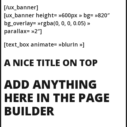
[/ux_banner]
[ux_banner height= »600px » bg= »820″
bg_overlay= »rgba(0, 0, 0, 0.05) »
parallax= »2″]
[text_box animate= »blurIn »]
A NICE TITLE ON TOP
ADD ANYTHING
HERE IN THE PAGE
BUILDER