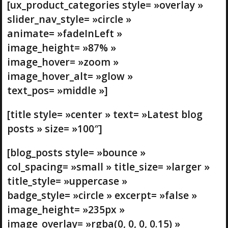
[ux_product_categories style= »overlay »
slider_nav_style= »circle »
animate= »fadeInLeft »
image_height= »87% »
image_hover= »zoom »
image_hover_alt= »glow »
text_pos= »middle »]
[title style= »center » text= »Latest blog
posts » size= »100″]
[blog_posts style= »bounce »
col_spacing= »small » title_size= »larger »
title_style= »uppercase »
badge_style= »circle » excerpt= »false »
image_height= »235px »
image_overlay= »rgba(0, 0, 0, 0.15) »