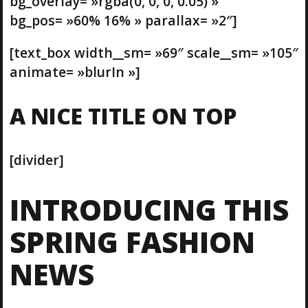
bg_overlay= »rgba(0, 0, 0, 0.05) »
bg_pos= »60% 16% » parallax= »2″]
[text_box width__sm= »69″ scale__sm= »105″
animate= »blurIn »]
A NICE TITLE ON TOP
[divider]
INTRODUCING THIS
SPRING FASHION
NEWS