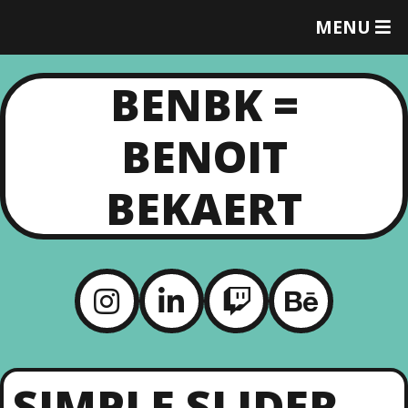
MENU
T
O
G
BENBK =
G
L
E
BENOIT
M
E
N
BEKAERT
U
SIMPLE SLIDER