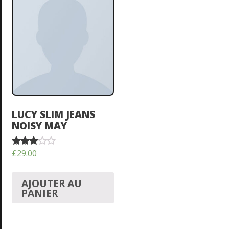
LUCY SLIM JEANS
NOISY MAY
£
29.00
Note
3.00
sur 5
AJOUTER AU
PANIER