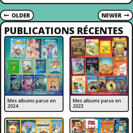
OLDER
NEWER
N
PUBLICATIONS RÉCENTES
A
V
I
G
A
Mes albums parus en
Mes albums parus en
T
2024
2023
I