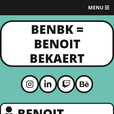
MENU
T
O
G
BENBK =
G
L
E
BENOIT
M
E
N
BEKAERT
U
BENOIT